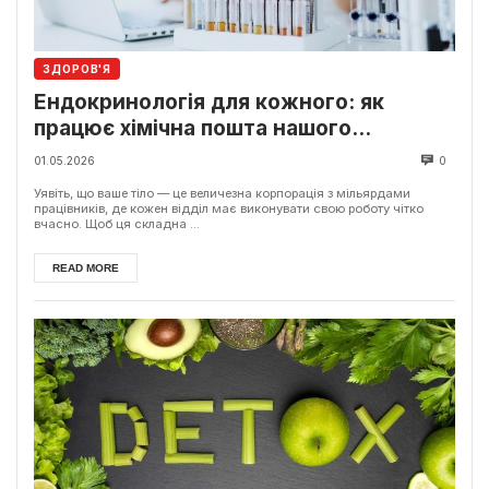
ЗДОРОВ'Я
Ендокринологія для кожного: як
працює хімічна пошта нашого
організму
01.05.2026
0
Уявіть, що ваше тіло — це величезна корпорація з мільярдами
працівників, де кожен відділ має виконувати свою роботу чітко
вчасно. Щоб ця складна ...
READ MORE