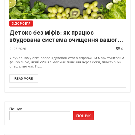
ЗДОРОВ'Я
Детокс без міфів: як працює
вбудована система очищення вашого
тіла
01.05.2026
0
У сучасному світі слово «детокс» стало справжнім маркетинговим
феноменом, який обіцяє магічне зцілення через соки, пластирі чи
спеціальні чаї. Пр...
READ MORE
Пошук
ПОШУК