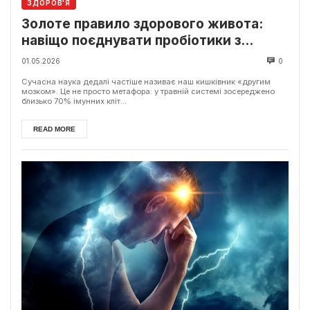
ЗДОРОВ'Я
Золоте правило здорового живота:
навіщо поєднувати пробіотики з
пребіотиками
01.05.2026
0
Сучасна наука дедалі частіше називає наш кишківник «другим
мозком». Це не просто метафора: у травній системі зосереджено
близько 70% імунних кліт...
READ MORE