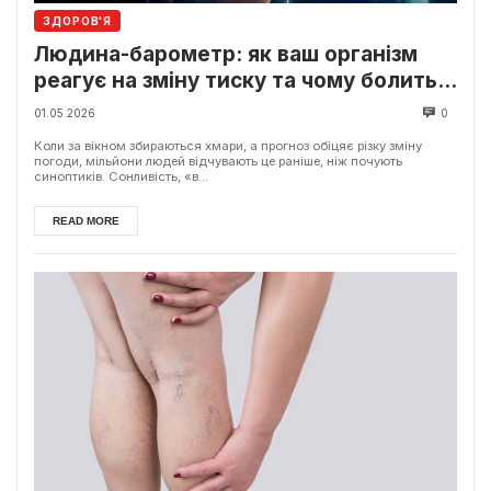
ЗДОРОВ'Я
Людина-барометр: як ваш організм
реагує на зміну тиску та чому болить
голова
01.05.2026
0
Коли за вікном збираються хмари, а прогноз обіцяє різку зміну
погоди, мільйони людей відчувають це раніше, ніж почують
синоптиків. Сонливість, «в...
READ MORE