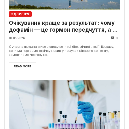
ЗДОРОВ'Я
Очікування краще за результат: чому
дофамін — це гормон передчуття, а не
щастя
01.05.2026
0
Сучасна людина живе в епоху великої біохімічної ілюзії. Щоразу,
коли ми гортаємо стрічку новин у пошуках цікавого контенту,
замовляємо чергову не...
READ MORE