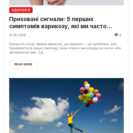
ЗДОРОВ'Я
Приховані сигнали: 5 перших
симптомів варикозу, які ми часто
ігноруємо
01.05.2026
0
Більшість із нас звикли вважати, що варикоз — це проблема, яка
проявляється лише у вигляді синіх «грон» винограду на ногах або
випираючих вен. Од...
READ MORE